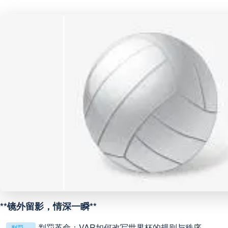
中超
20:00
未开赛
中甲
18:00
未开赛
中甲
19:00
未开赛
中甲
19:00
未开赛
中超
19:00
未开赛
中甲
19:30
未开赛
**镜外留影，情深一瞬**
判罚革命：VAR如何改写世界杯的规则与秩序
中超
19:35
未开赛
判罚革命：VAR如何改写世界杯的规则与秩序