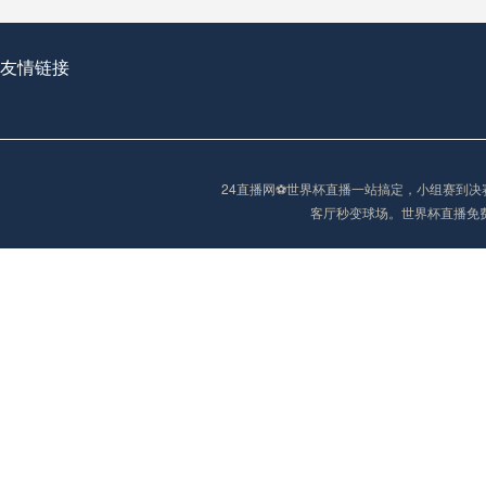
友情链接
2026世界杯首球：开启新纪元的瞬间，重塑足球荣耀
24直播网⚽️世界杯直播一站搞定，小组赛
“2026世界杯抽签：死亡之组已成伪命题？”
客厅秒变球场。世界杯直播免